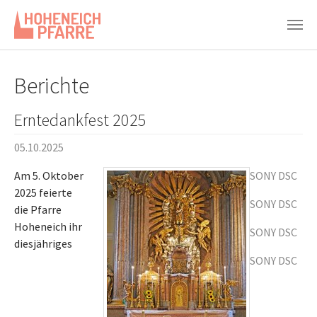
Zum Hauptinhalt springen
Berichte
Erntedankfest 2025
05.10.2025
Am 5. Oktober
SONY DSC
2025 feierte
SONY DSC
die Pfarre
Hoheneich ihr
SONY DSC
diesjähriges
SONY DSC