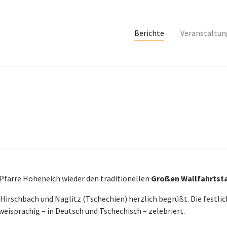
(current)
Berichte
Veranstaltu
Pfarre Hoheneich wieder den traditionellen
Großen Wallfahrtst
Hirschbach und Naglitz (Tschechien) herzlich begrüßt. Die festli
eisprachig – in Deutsch und Tschechisch – zelebriert.