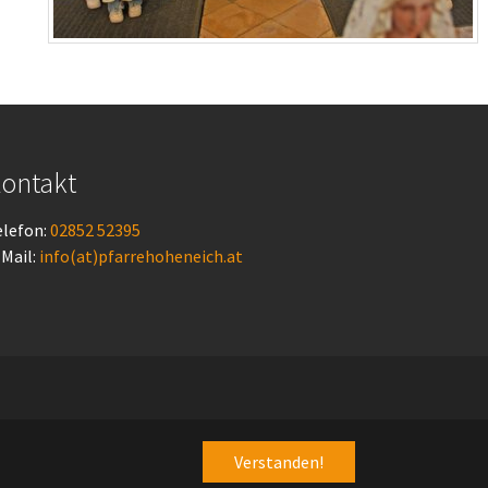
ontakt
elefon:
02852 52395
-Mail:
info(at)pfarrehoheneich.at
Verstanden!